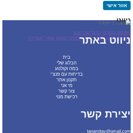
זור אישי
ווט
סט הקודם:
הדגל שברובע
ווט באתר
סט הבא:
ללמוד תורה בסתר (מתוך אתר "אגדה")
בית
הבלוג שלי
במה וקולנוע
בדיחות עם פנצ'י
תקנון אתר
מי אני
צור קשר
רכישת מנוי
צירת קשר
tanamitay@gmail.