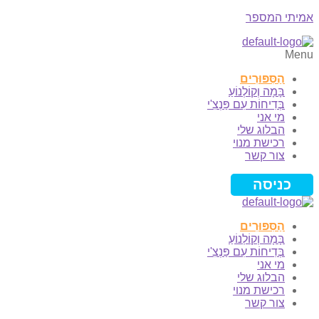
אמיתי המספר
Menu
הַסִּפּוּרִים
בָּמָה וְקוֹלְנוֹעַ
בְּדִיחוֹת עִם פַּנְצִ'י
מי אני
הבלוג שלי
רכישת מנוי
צור קשר
כניסה
הַסִּפּוּרִים
בָּמָה וְקוֹלְנוֹעַ
בְּדִיחוֹת עִם פַּנְצִ'י
מי אני
הבלוג שלי
רכישת מנוי
צור קשר