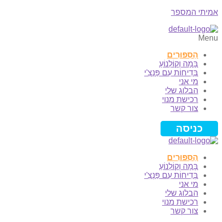
אמיתי המספר
Menu
הַסִּפּוּרִים
בָּמָה וְקוֹלְנוֹעַ
בְּדִיחוֹת עִם פַּנְצִ'י
מי אני
הבלוג שלי
רכישת מנוי
צור קשר
כניסה
הַסִּפּוּרִים
בָּמָה וְקוֹלְנוֹעַ
בְּדִיחוֹת עִם פַּנְצִ'י
מי אני
הבלוג שלי
רכישת מנוי
צור קשר