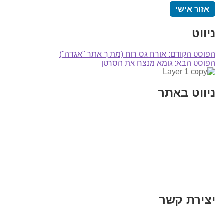
אזור אישי
ניווט
הפוסט הקודם:
אורח גס רוח (מתוך אתר "אגדה")
הפוסט הבא:
גומא מנצח את הסרטן
ניווט באתר
בית
הבלוג שלי
במה וקולנוע
בדיחות עם פנצ'י
תקנון אתר
מי אני
צור קשר
רכישת מנוי
יצירת קשר