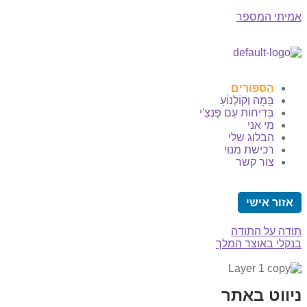
אמיתי המספר
הַסִּפּוּרִים
בָּמָה וְקוֹלְנוֹעַ
בְּדִיחוֹת עִם פַּנְצִ'י
מי אני
הבלוג שלי
רכישת מנוי
צור קשר
אזור אישי
תודה על התודה
בנקלי באוצר המלך
ניווט באתר