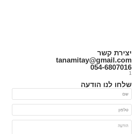
בית
הבלוג שלי
במה וקולנוע
בדיחות עם פנצ'י
תקנון אתר
מי אני
צור קשר
רכישת מנוי
יצירת קשר
tanamitay@gmail.com
054-6807016
1
שלחו לנו הודעה