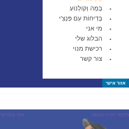
בָּמָה וְקוֹלְנוֹעַ
בְּדִיחוֹת עִם פַּנְצִ'י
מי אני
הבלוג שלי
רכישת מנוי
צור קשר
אזור אישי
יווט
פוסט
הפוסט
תלמוד תורה ומעשה
מוקי והפרפר
קודם:
הבא: