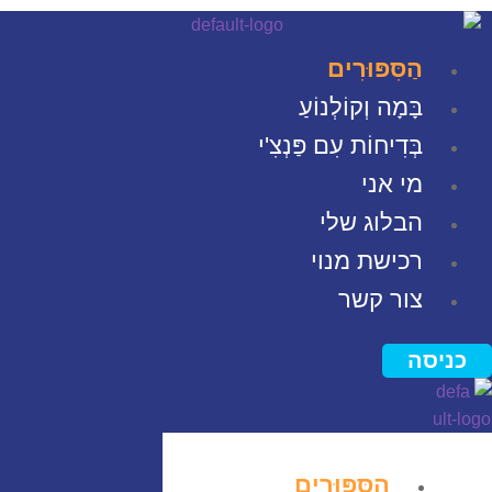
Men
הַסִּפּוּרִים
בָּמָה וְקוֹלְנוֹעַ
בְּדִיחוֹת עִם פַּנְצִ'י
מי אני
הבלוג שלי
רכישת מנוי
צור קשר
כניסה
הַסִּפּוּרִים