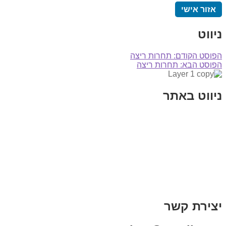
אזור אישי
ניווט
הפוסט הקודם:
תחרות ריצה
הפוסט הבא:
תחרות ריצה
ניווט באתר
בית
הבלוג שלי
במה וקולנוע
בדיחות עם פנצ'י
תקנון אתר
מי אני
צור קשר
רכישת מנוי
יצירת קשר