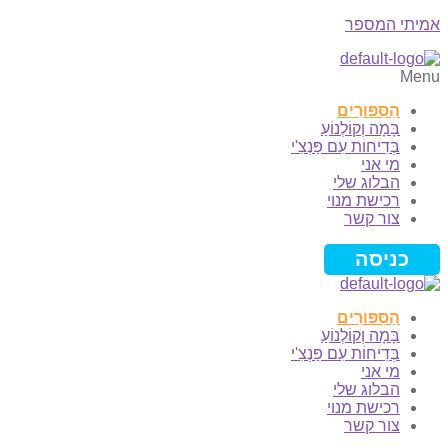
אמיתי המספר
Menu
הַסִּפּוּרִים
בָּמָה וְקוֹלְנוֹעַ
בְּדִיחוֹת עִם פַּנְצִ'י
מי אני
הבלוג שלי
רכישת מנוי
צור קשר
כניסה
הַסִּפּוּרִים
בָּמָה וְקוֹלְנוֹעַ
בְּדִיחוֹת עִם פַּנְצִ'י
מי אני
הבלוג שלי
רכישת מנוי
צור קשר