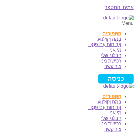
אמיתי המספר
Menu
הַסִּפּוּרִים
בָּמָה וְקוֹלְנוֹעַ
בְּדִיחוֹת עִם פַּנְצִ'י
מי אני
הבלוג שלי
רכישת מנוי
צור קשר
כניסה
הַסִּפּוּרִים
בָּמָה וְקוֹלְנוֹעַ
בְּדִיחוֹת עִם פַּנְצִ'י
מי אני
הבלוג שלי
רכישת מנוי
צור קשר