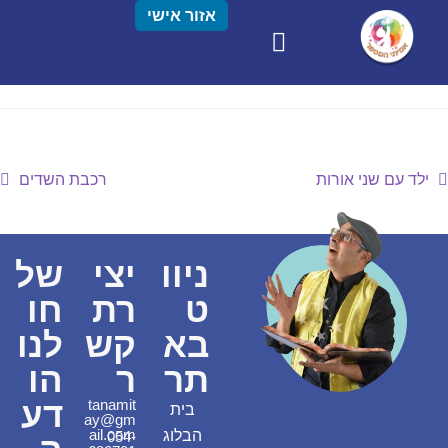
אזור אישי
ילד עם שני אורות
רכבת השדים
ניוו
יצי
של
ט
רת
חו
בא
קש
לנו
תר
ר
הו
דע
tanamit
בית
ay@gm
ail.com
הבלוג
054-