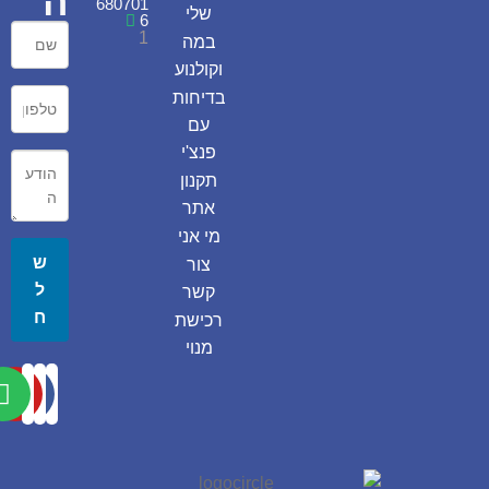
ה
680701
שלי
6
1
במה
וקולנוע
בדיחות
עם
פנצ'י
תקנון
אתר
מי אני
ש
צור
ל
קשר
ח
רכישת
מנוי