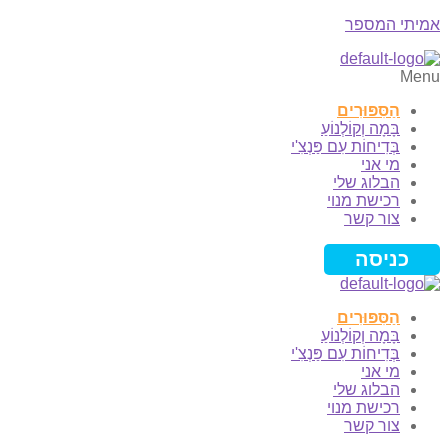
אמיתי המספר
Menu
הַסִּפּוּרִים
בָּמָה וְקוֹלְנוֹעַ
בְּדִיחוֹת עִם פַּנְצִ'י
מי אני
הבלוג שלי
רכישת מנוי
צור קשר
כניסה
הַסִּפּוּרִים
בָּמָה וְקוֹלְנוֹעַ
בְּדִיחוֹת עִם פַּנְצִ'י
מי אני
הבלוג שלי
רכישת מנוי
צור קשר