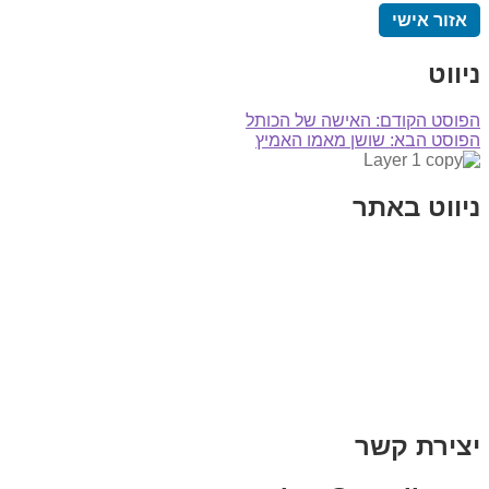
אזור אישי
ניווט
הפוסט הקודם:
האישה של הכותל
הפוסט הבא:
שושן מאמו האמיץ
ניווט באתר
בית
הבלוג שלי
במה וקולנוע
בדיחות עם פנצ'י
תקנון אתר
מי אני
צור קשר
רכישת מנוי
יצירת קשר