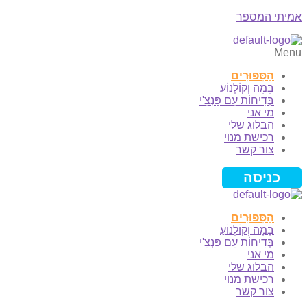
אמיתי המספר
Menu
הַסִּפּוּרִים
בָּמָה וְקוֹלְנוֹעַ
בְּדִיחוֹת עִם פַּנְצִ'י
מי אני
הבלוג שלי
רכישת מנוי
צור קשר
כניסה
הַסִּפּוּרִים
בָּמָה וְקוֹלְנוֹעַ
בְּדִיחוֹת עִם פַּנְצִ'י
מי אני
הבלוג שלי
רכישת מנוי
צור קשר