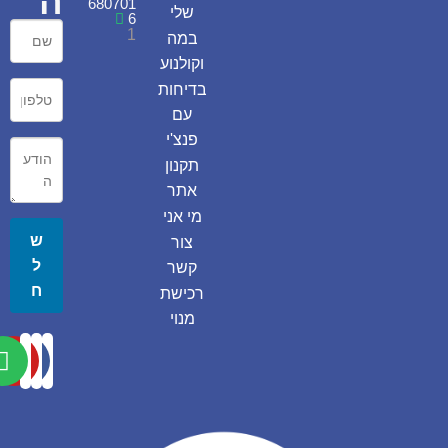
ה
680701
שלי
6
1
במה
וקולנוע
בדיחות
עם
פנצ'י
תקנון
אתר
מי אני
ש
צור
ל
קשר
ח
רכישת
מנוי