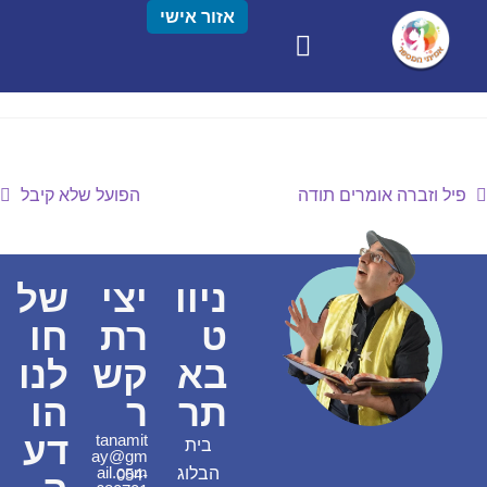
אזור אישי
פיל וזברה אומרים תודה
הפועל שלא קיבל
ניוו
יצי
של
ט
רת
חו
בא
קש
לנו
תר
ר
הו
דע
tanamit
בית
ay@gm
ail.com
הבלוג
054-