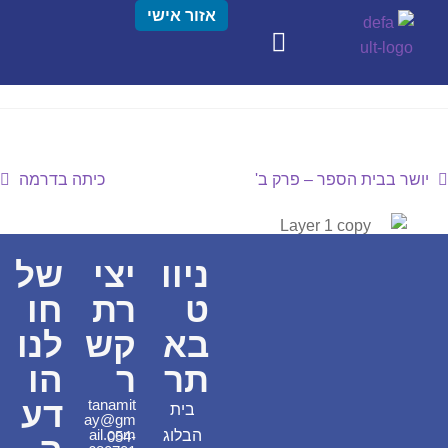
אזור אישי
יושר בבית הספר – פרק ב'
כיתה בדרמה
ניוו
יצי
של
ט
רת
חו
בא
קש
לנו
תר
ר
הו
דע
tanamit
בית
ay@gm
ail.com
הבלוג
054-