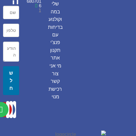
ה
680701
שלי
6
1
במה
וקולנוע
בדיחות
עם
פנצ'י
תקנון
אתר
מי אני
ש
צור
ל
קשר
ח
רכישת
מנוי