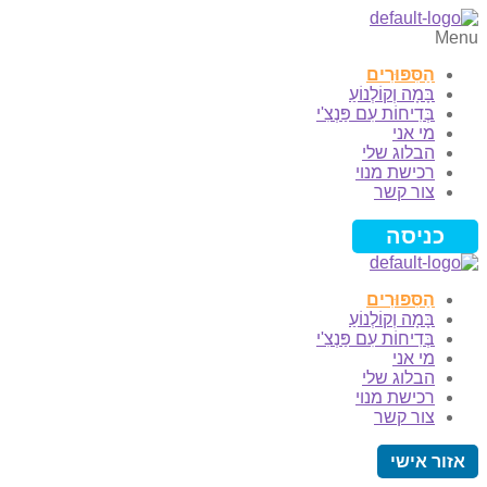
Menu
הַסִּפּוּרִים
בָּמָה וְקוֹלְנוֹעַ
בְּדִיחוֹת עִם פַּנְצִ'י
מי אני
הבלוג שלי
רכישת מנוי
צור קשר
כניסה
הַסִּפּוּרִים
בָּמָה וְקוֹלְנוֹעַ
בְּדִיחוֹת עִם פַּנְצִ'י
מי אני
הבלוג שלי
רכישת מנוי
צור קשר
אזור אישי