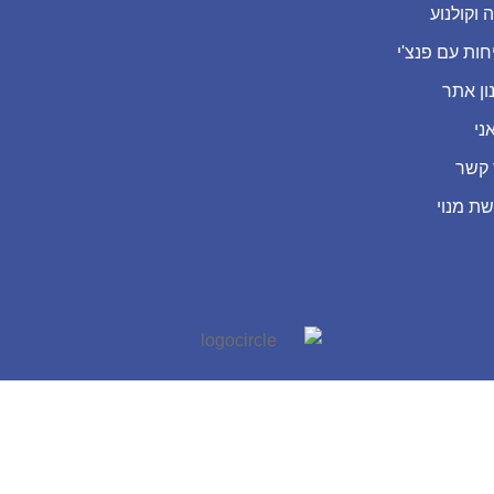
 וקולנוע
חות עם פנצ'י
ון אתר
ני
 קשר
שת מנוי