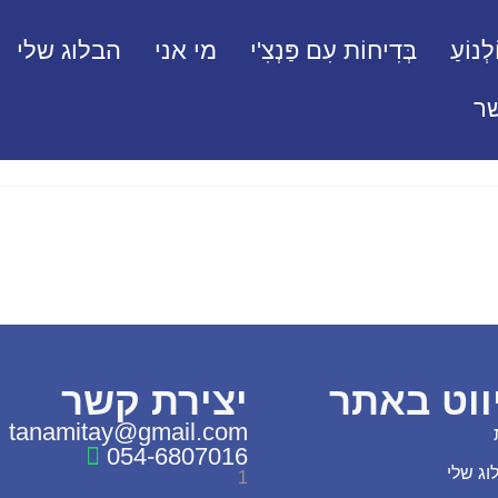
לְנוֹעַ
בְּדִיחוֹת עִם פַּנְצִ'י
מי אני
הבלוג שלי
ר
ווט באתר
יצירת קשר
tanamitay@gmail.com
054-6807016
וג שלי
1