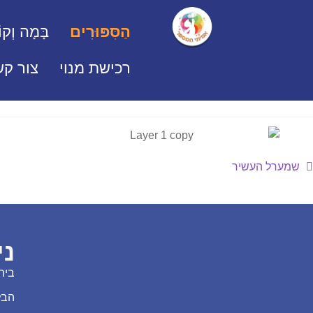
הַסִּפּוּרִים
בָּמָה וְקוֹ
רכישת מנוי
צור קש
שמערל העשיר
ני
בית
הבל