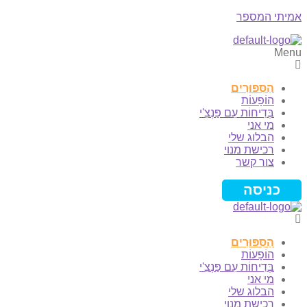
אמיתי המספר
Menu
הַסִּפּוּרִים
הוֹפָעוֹת
בְּדִיחוֹת עִם פַּנְצִ'י
מי אני
הבלוג שלי
רכישת מנוי
צור קשר
כניסה
הַסִּפּוּרִים
הוֹפָעוֹת
בְּדִיחוֹת עִם פַּנְצִ'י
מי אני
הבלוג שלי
רכישת מנוי