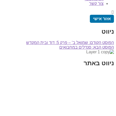
צור קשר
אזור אישי
ניווט
הפוסט הקודם:
שמואל ב’ – פרק 5: דוד ובית המקדש
הפוסט הבא:
סנדלים במחבואים
ניווט באתר
בית
הבלוג שלי
במה וקולנוע
בדיחות עם פנצ'י
תקנון אתר
מי אני
צור קשר
רכישת מנוי