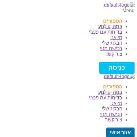
Menu
הַסִּפּוּרִים
בָּמָה וְקוֹלְנוֹעַ
בְּדִיחוֹת עִם פַּנְצִ'י
מי אני
הבלוג שלי
רכישת מנוי
צור קשר
כניסה
הַסִּפּוּרִים
בָּמָה וְקוֹלְנוֹעַ
בְּדִיחוֹת עִם פַּנְצִ'י
מי אני
הבלוג שלי
רכישת מנוי
צור קשר
אזור אישי