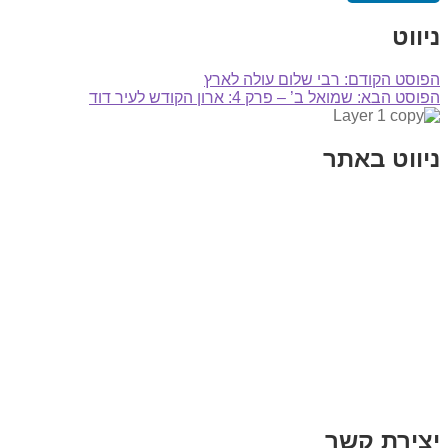
ניווט
הפוסט הקודם:
רבי שלום עולה לארץ
הפוסט הבא:
שמואל ב’ – פרק 4: ארון הקודש לעיר דוד
ניווט באתר
בית
הבלוג שלי
במה וקולנוע
בדיחות עם פנצ'י
תקנון אתר
מי אני
צור קשר
רכישת מנוי
יצירת קשר