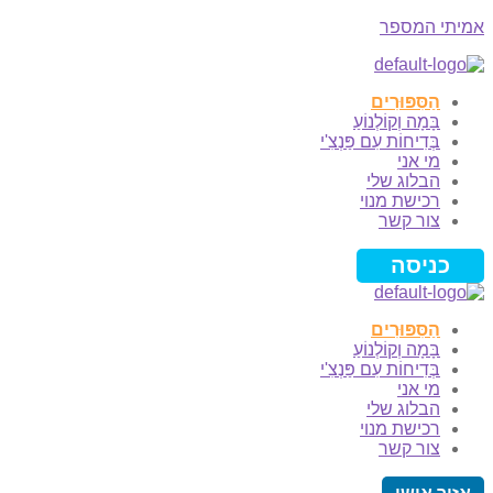
אמיתי המספר
Menu
הַסִּפּוּרִים
בָּמָה וְקוֹלְנוֹעַ
בְּדִיחוֹת עִם פַּנְצִ'י
מי אני
הבלוג שלי
רכישת מנוי
צור קשר
כניסה
הַסִּפּוּרִים
בָּמָה וְקוֹלְנוֹעַ
בְּדִיחוֹת עִם פַּנְצִ'י
מי אני
הבלוג שלי
רכישת מנוי
צור קשר