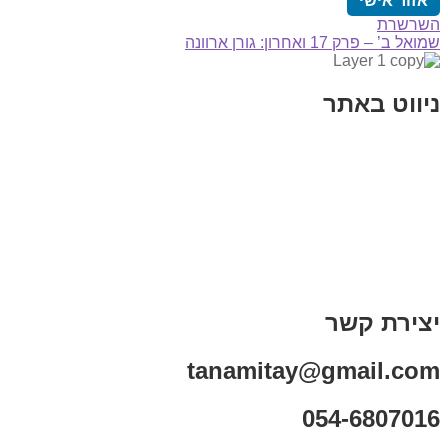
אזור אישי
הפוסט
ניווט
השרשרת
הפוסט
הקודם:
שמואל ב’ – פרק 17 ואחרון: גורן ארוונה
הבא:
ניווט באתר
בית
הבלוג שלי
במה וקולנוע
בדיחות עם פנצ'י
תקנון אתר
מי אני
צור קשר
רכישת מנוי
יצירת קשר
tanamitay@gmail.com
054-6807016