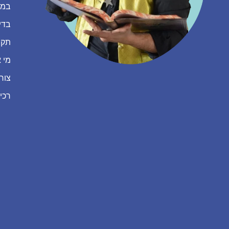
במה
בדי
תקנ
מי א
צור
רכי