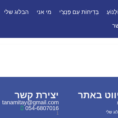
לְנוֹעַ
בְּדִיחוֹת עִם פַּנְצִ'י
מי אני
הבלוג שלי
ר
ווט באתר
יצירת קשר
tanamitay@gmail.com
054-6807016
וג שלי
1