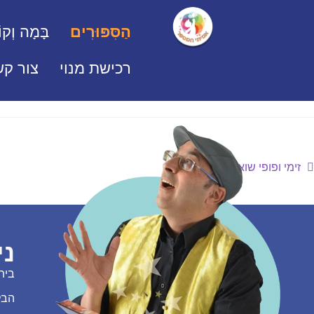
הַסִּפּוּרִים
בָּמָה וְקוֹ
רכישת מנוי
צור קש
זימי ופופי שואבים מים
ני
בית
הבל