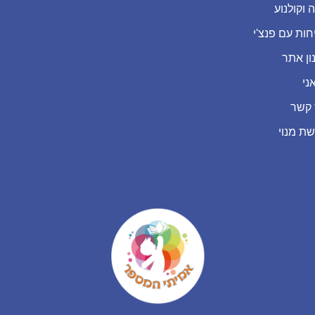
 וקולנוע
חות עם פנצ'י
ון אתר
ני
 קשר
שת מנוי