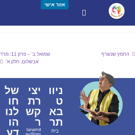
אזור אישי
החמץ שנשרף
שמואל ב’ – פרק 11: מרד
אבשלום, חלק א’
ניוו
יצי
של
ט
רת
חו
בא
קש
לנו
תר
ר
הו
דע
tanamit
בית
ay@gm