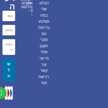
ail.com
הבלוג
054-
ה
680701
שלי
6
1
במה
וקולנוע
בדיחות
עם
פנצ'י
תקנון
אתר
מי אני
ש
צור
ל
קשר
ח
רכישת
מנוי