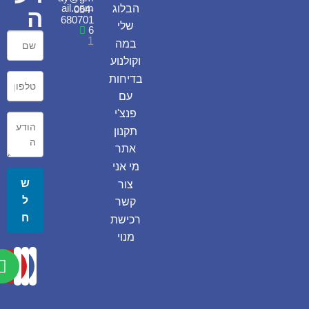
ail.com
הבלוג
054-
ה
680701
שלי
6
1
במה
וקולנוע
בדיחות
עם
פנצ'י
תקנון
אתר
מי אני
ש
צור
ל
קשר
ח
רכישת
מנוי