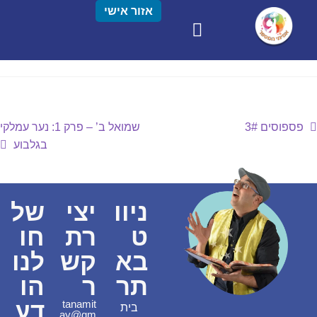
אזור אישי
פספוסים 3#
שמואל ב’ – פרק 1: נער עמלקי
בגלבוע
ניוו
יצי
של
ט
רת
חו
בא
קש
לנו
תר
ר
הו
דע
tanamit
בית
ay@gm