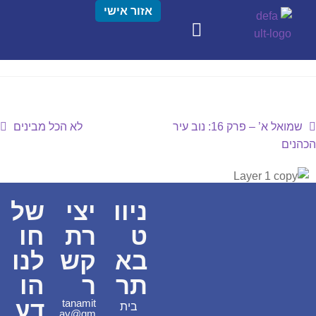
אזור אישי
שמואל א’ – פרק 16: נוב עיר
לא הכל מבינים
הכהנים
ניוו
יצי
של
ט
רת
חו
בא
קש
לנו
תר
ר
הו
דע
tanamit
בית
ay@gm