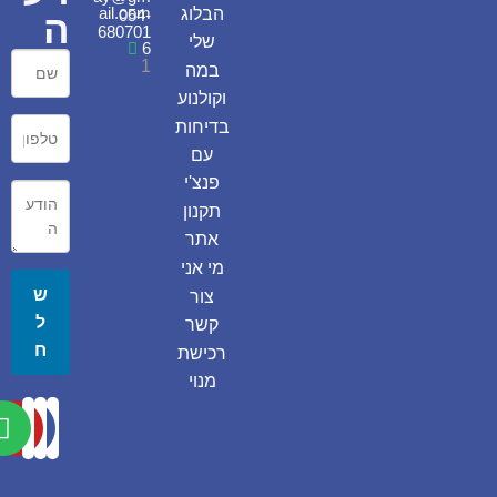
ail.com
הבלוג
054-
ה
680701
שלי
6
1
במה
וקולנוע
בדיחות
עם
פנצ'י
תקנון
אתר
מי אני
ש
צור
ל
קשר
ח
רכישת
מנוי