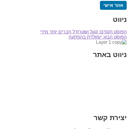
אזור אישי
ניווט
הפוסט הקודם:
קוגל ושטרודל חברים יותר מידי
הפוסט הבא:
יומולדת בהפתעה
ניווט באתר
בית
הבלוג שלי
במה וקולנוע
בדיחות עם פנצ'י
תקנון אתר
מי אני
צור קשר
רכישת מנוי
יצירת קשר