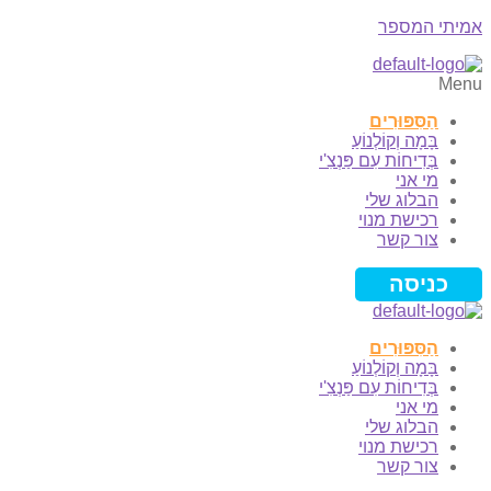
אמיתי המספר
Menu
הַסִּפּוּרִים
בָּמָה וְקוֹלְנוֹעַ
בְּדִיחוֹת עִם פַּנְצִ'י
מי אני
הבלוג שלי
רכישת מנוי
צור קשר
כניסה
הַסִּפּוּרִים
בָּמָה וְקוֹלְנוֹעַ
בְּדִיחוֹת עִם פַּנְצִ'י
מי אני
הבלוג שלי
רכישת מנוי
צור קשר