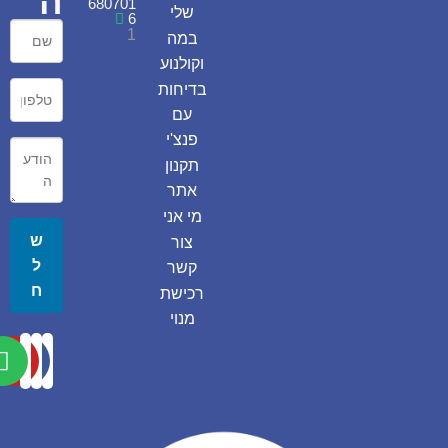
ה
680701
שלי
6
1
במה
וקולנוע
בדיחות
עם
פנצ'י
תקנון
אתר
מי אני
ש
צור
ל
קשר
ח
רכישת
מנוי