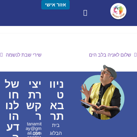
אזור אישי
שלום לאניה בלב הים
שירי שבת לנשמה
ניוו
יצי
של
ט
רת
חו
בא
קש
לנו
תר
ר
הו
דע
tanamit
בית
ay@gm
ail.com
הבלוג
054-