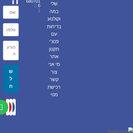
ה
680701
שלי
6
1
במה
וקולנוע
בדיחות
עם
פנצ'י
תקנון
אתר
מי אני
ש
צור
ל
קשר
ח
רכישת
מנוי