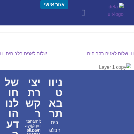
אזור אישי
שלום לאניה בלב הים
שלום לאניה בלב הים
ניוו
יצי
של
ט
רת
חו
בא
קש
לנו
תר
ר
הו
דע
tanamit
בית
ay@gm
ail.com
הבלוג
054-