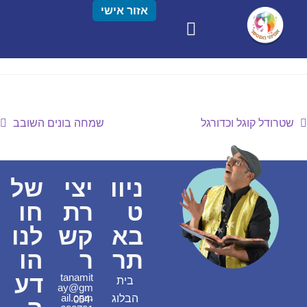
אזור אישי
שטרודל קוגל וכדורגל
שמחה בונים השובב
ניוו
יצי
של
ט
רת
חו
בא
קש
לנו
תר
ר
הו
דע
tanamit
בית
ay@gm
ail.com
הבלוג
054-