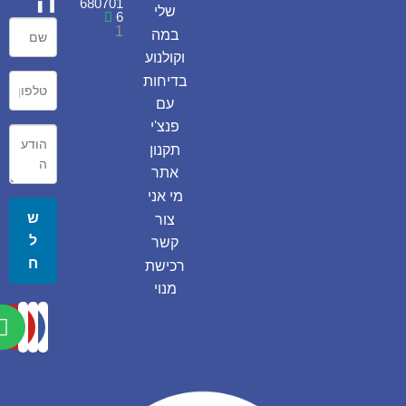
ה
680701
שלי
6
1
במה
וקולנוע
בדיחות
עם
פנצ'י
תקנון
אתר
מי אני
ש
צור
ל
קשר
ח
רכישת
מנוי