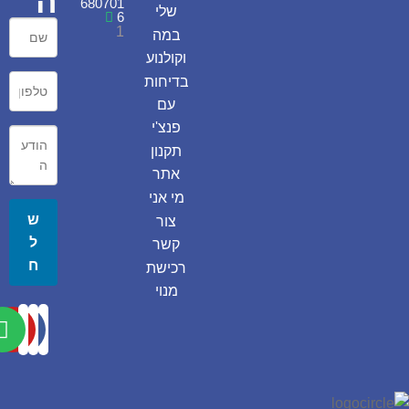
ה
680701
שלי
6
1
במה
וקולנוע
בדיחות
עם
פנצ'י
תקנון
אתר
מי אני
ש
צור
ל
קשר
ח
רכישת
מנוי