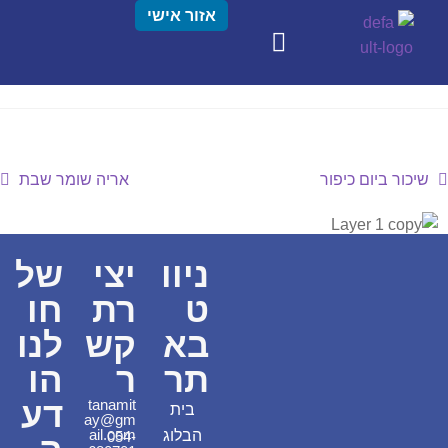
אזור אישי
שיכור ביום כיפור
אריה שומר שבת
ניוו
יצי
של
ט
רת
חו
בא
קש
לנו
תר
ר
הו
דע
tanamit
בית
ay@gm
ail.com
הבלוג
054-