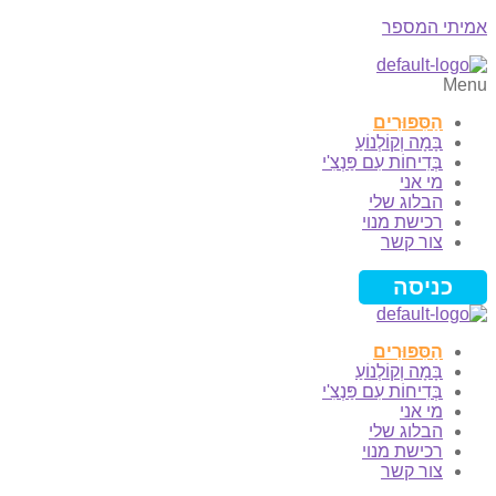
אמיתי המספר
Menu
הַסִּפּוּרִים
בָּמָה וְקוֹלְנוֹעַ
בְּדִיחוֹת עִם פַּנְצִ'י
מי אני
הבלוג שלי
רכישת מנוי
צור קשר
כניסה
הַסִּפּוּרִים
בָּמָה וְקוֹלְנוֹעַ
בְּדִיחוֹת עִם פַּנְצִ'י
מי אני
הבלוג שלי
רכישת מנוי
צור קשר