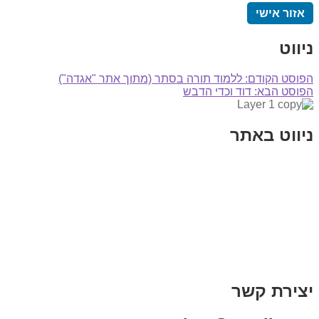
אזור אישי
ניווט
הפוסט הקודם:
ללמוד תורה בסתר (מתוך אתר "אגדה")
הפוסט הבא:
דוד וכדי הדבש
ניווט באתר
בית
הבלוג שלי
במה וקולנוע
בדיחות עם פנצ'י
תקנון אתר
מי אני
צור קשר
רכישת מנוי
יצירת קשר