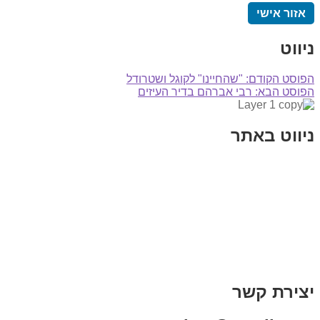
אזור אישי
ניווט
הפוסט הקודם:
"שהחיינו" לקוגל ושטרודל
הפוסט הבא:
רבי אברהם בדיר העיזים
ניווט באתר
בית
הבלוג שלי
במה וקולנוע
בדיחות עם פנצ'י
תקנון אתר
מי אני
צור קשר
רכישת מנוי
יצירת קשר