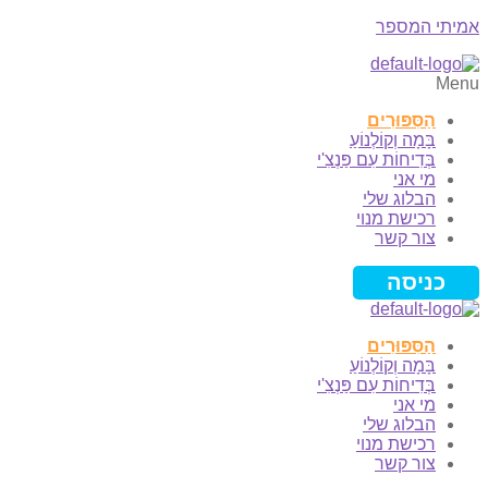
אמיתי המספר
Menu
הַסִּפּוּרִים
בָּמָה וְקוֹלְנוֹעַ
בְּדִיחוֹת עִם פַּנְצִ'י
מי אני
הבלוג שלי
רכישת מנוי
צור קשר
כניסה
הַסִּפּוּרִים
בָּמָה וְקוֹלְנוֹעַ
בְּדִיחוֹת עִם פַּנְצִ'י
מי אני
הבלוג שלי
רכישת מנוי
צור קשר