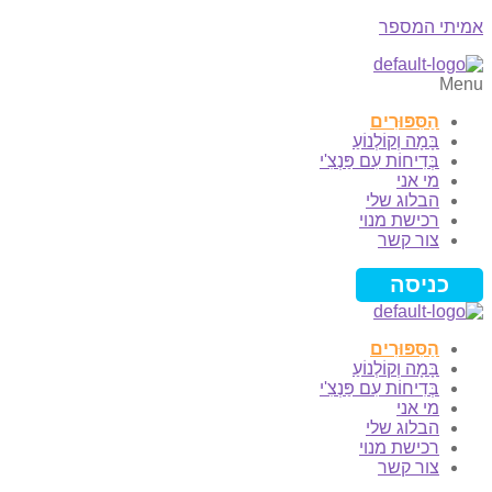
אמיתי המספר
Menu
הַסִּפּוּרִים
בָּמָה וְקוֹלְנוֹעַ
בְּדִיחוֹת עִם פַּנְצִ'י
מי אני
הבלוג שלי
רכישת מנוי
צור קשר
כניסה
הַסִּפּוּרִים
בָּמָה וְקוֹלְנוֹעַ
בְּדִיחוֹת עִם פַּנְצִ'י
מי אני
הבלוג שלי
רכישת מנוי
צור קשר