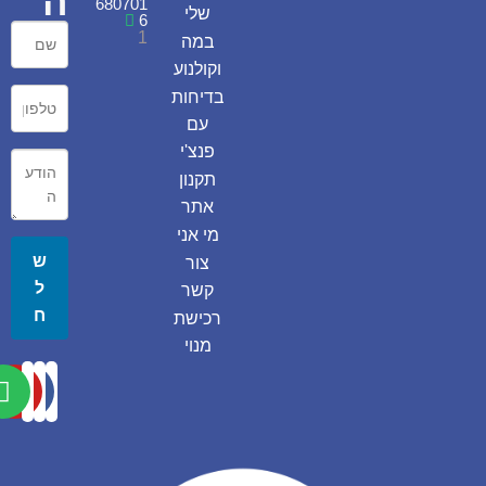
ה
680701
שלי
6
1
במה
וקולנוע
בדיחות
עם
פנצ'י
תקנון
אתר
מי אני
ש
צור
ל
קשר
ח
רכישת
מנוי