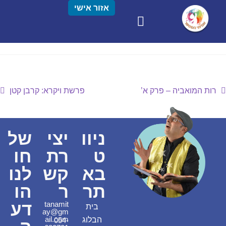
אזור אישי
רות המואביה – פרק א’
פרשת ויקרא: קרבן קטן
ניוו
יצי
של
ט
רת
חו
בא
קש
לנו
תר
ר
הו
דע
tanamit
בית
ay@gm
ail.com
הבלוג
054-