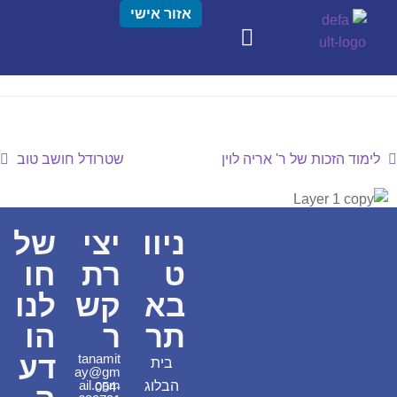
אזור אישי
לימוד הזכות של ר' אריה לוין
שטרודל חושב טוב
ניוו
יצי
של
ט
רת
חו
בא
קש
לנו
תר
ר
הו
דע
tanamit
בית
ay@gm
ail.com
הבלוג
054-