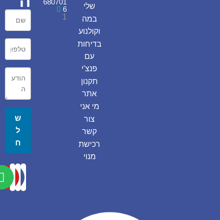
ה
680701
שלי
6
1
במה
וקולנוע
בדיחות
עם
פנצ'י
תקנון
אתר
מי אני
ש
צור
ל
קשר
ח
רכישת
מנוי