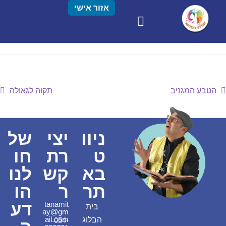
אזור אישי
הטבע המגניב
תקוה לגאולה
ניוו
יצי
של
ט
רת
חו
בא
קש
לנו
תר
ר
הו
דע
tanamit
בית
ay@gm
ail.com
הבלוג
054-