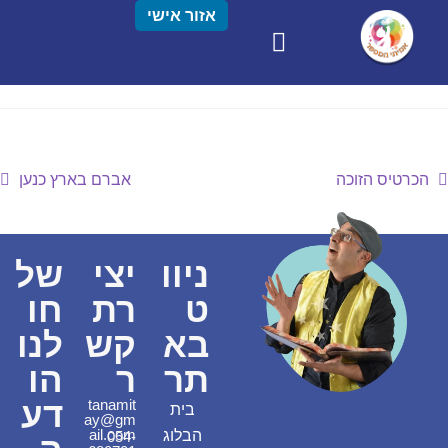
אזור אישי
הכרטיס הזוכה
אברם בארץ כנען
ניוו
יצי
של
ט
רת
חו
בא
קש
לנו
תר
ר
הו
דע
tanamit
בית
ay@gm
ail.com
הבלוג
054-