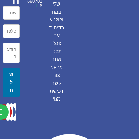
ה
680701
שלי
6
1
במה
וקולנוע
בדיחות
עם
פנצ'י
תקנון
אתר
מי אני
ש
צור
ל
קשר
ח
רכישת
מנוי