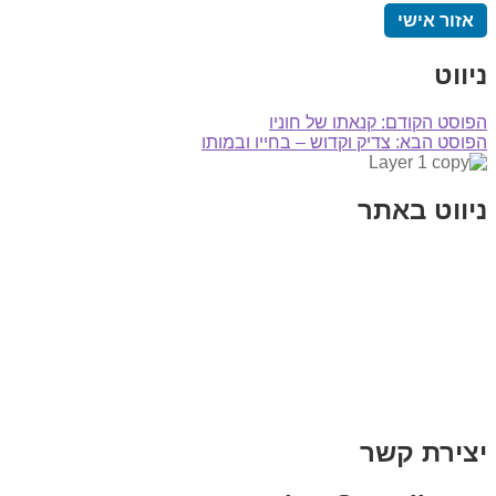
אזור אישי
ניווט
הפוסט הקודם:
קנאתו של חוניו
הפוסט הבא:
צדיק וקדוש – בחייו ובמותו
ניווט באתר
בית
הבלוג שלי
במה וקולנוע
בדיחות עם פנצ'י
תקנון אתר
מי אני
צור קשר
רכישת מנוי
יצירת קשר