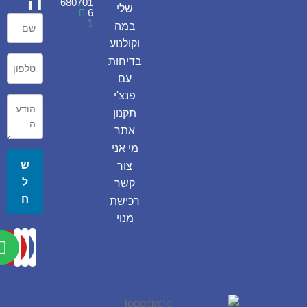
ה
680701
שלי
6
1
במה
וקולנוע
בדיחות
עם
פנצ'י
תקנון
אתר
מי אני
ש
צור
ל
קשר
ח
רכישת
מנוי