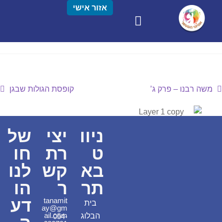
אזור אישי
משה רבנו – פרק ג’
קופסת הגולות שבגן
ניוו
יצי
של
ט
רת
חו
בא
קש
לנו
תר
ר
הו
דע
tanamit
בית
ay@gm
ail.com
הבלוג
054-