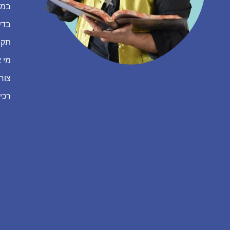
במה
בדי
תקנ
מי א
צור
רכי