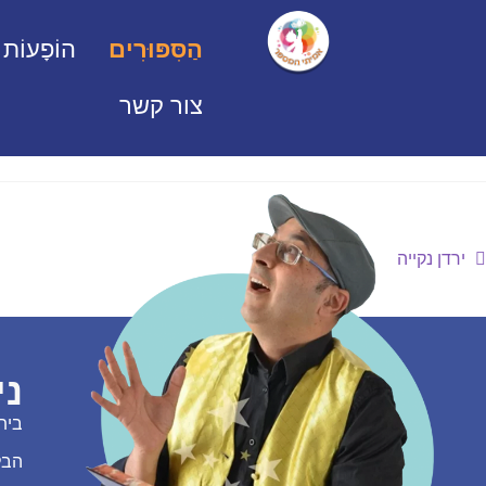
הַסִּפּוּרִים
הוֹפָעוֹת
צור קשר
ירדן נקייה
ני
בית
הבל