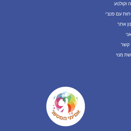
 וקולנוע
חות עם פנצ'י
ון אתר
ני
 קשר
שת מנוי