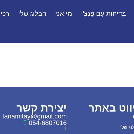
בְּדִיחוֹת עִם פַּנְצִ'י
מי אני
הבלוג שלי
רכיש
ווט באתר
יצירת קשר
tanamitay@gmail.com
054-6807016
וג שלי
1