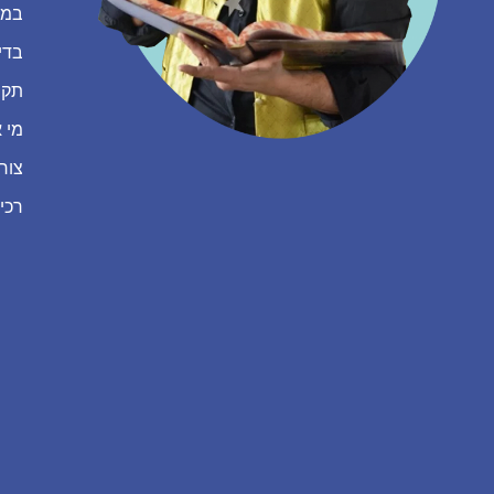
במה
בדי
תקנ
מי א
צור
רכי