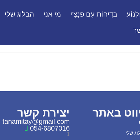
לְנוֹעַ
בְּדִיחוֹת עִם פַּנְצִ'י
מי אני
הבלוג שלי
ר
ווט באתר
יצירת קשר
tanamitay@gmail.com
054-6807016
וג שלי
1