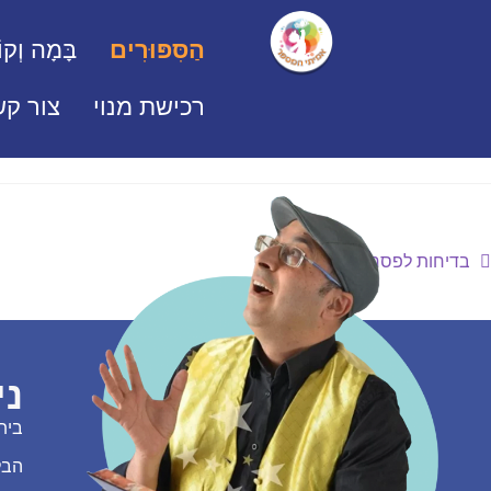
הַסִּפּוּרִים
בָּמָה וְקוֹ
רכישת מנוי
צור קש
בדיחות לפסח!
ני
בית
הבל