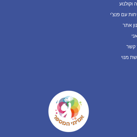
 וקולנוע
חות עם פנצ'י
ון אתר
ני
 קשר
שת מנוי