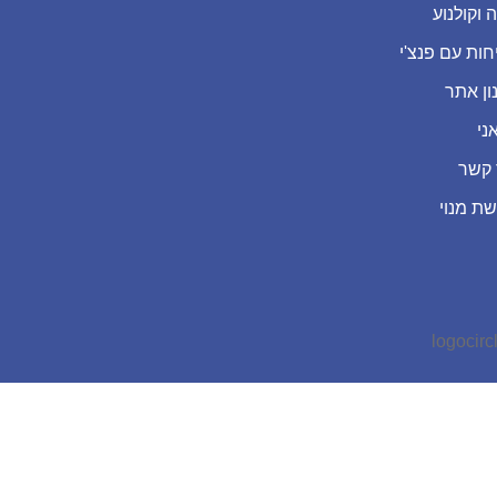
 וקולנוע
חות עם פנצ'י
ון אתר
ני
 קשר
שת מנוי