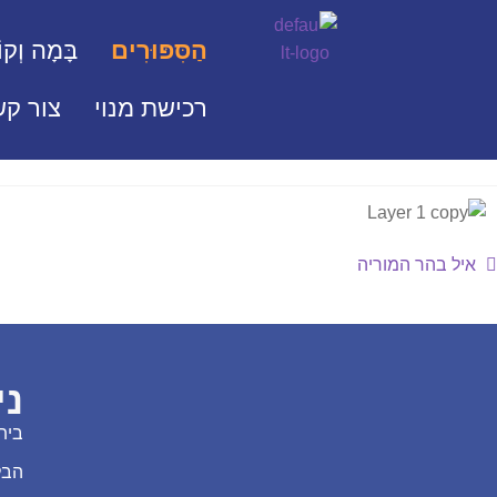
הַסִּפּוּרִים
בָּמָה וְקוֹ
רכישת מנוי
צור קש
איל בהר המוריה
ני
בית
הבל