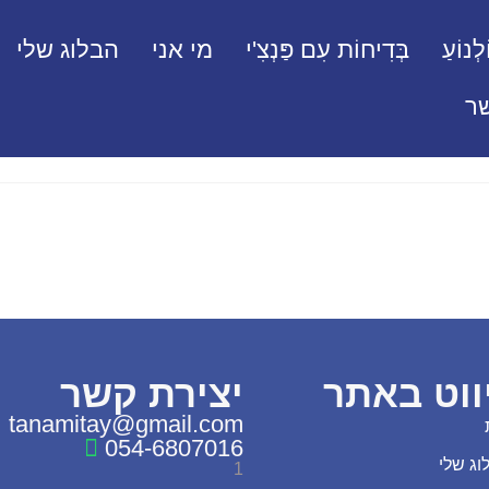
לְנוֹעַ
בְּדִיחוֹת עִם פַּנְצִ'י
מי אני
הבלוג שלי
ר
ווט באתר
יצירת קשר
tanamitay@gmail.com
054-6807016
וג שלי
1