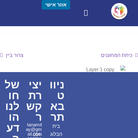
אזור אישי
כיתת המחוננים
צרור ביין
ניוו
יצי
של
ט
רת
חו
בא
קש
לנו
תר
ר
הו
דע
tanamit
בית
ay@gm
ail.com
הבלוג
054-