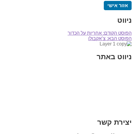
אזור אישי
ניווט
הפוסט הקודם:
אחריות על הכדור
הפוסט הבא:
צ’אקבולו
ניווט באתר
בית
הבלוג שלי
במה וקולנוע
בדיחות עם פנצ'י
תקנון אתר
מי אני
צור קשר
רכישת מנוי
יצירת קשר