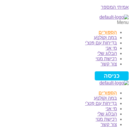
אמיתי המספר
Menu
הַסִּפּוּרִים
בָּמָה וְקוֹלְנוֹעַ
בְּדִיחוֹת עִם פַּנְצִ'י
מי אני
הבלוג שלי
רכישת מנוי
צור קשר
כניסה
הַסִּפּוּרִים
בָּמָה וְקוֹלְנוֹעַ
בְּדִיחוֹת עִם פַּנְצִ'י
מי אני
הבלוג שלי
רכישת מנוי
צור קשר