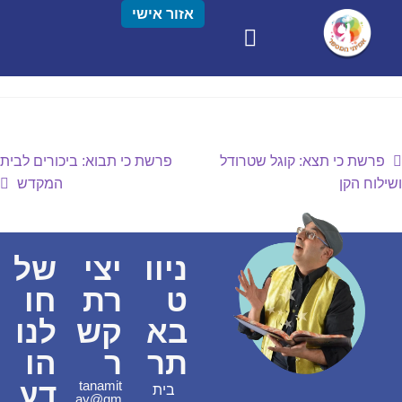
אזור אישי
פרשת כי תצא: קוגל שטרודל
פרשת כי תבוא: ביכורים לבית
ושילוח הקן
המקדש
ניוו
יצי
של
ט
רת
חו
בא
קש
לנו
תר
ר
הו
דע
tanamit
בית
ay@gm