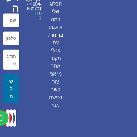
ail.com
הבלוג
054-
ה
680701
שלי
6
1
במה
וקולנוע
בדיחות
עם
פנצ'י
תקנון
אתר
מי אני
ש
צור
ל
קשר
ח
רכישת
מנוי