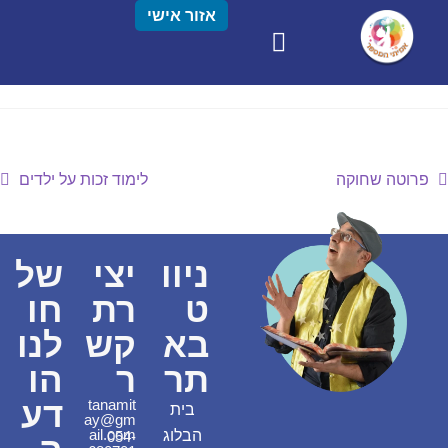
אזור אישי
פרוטה שחוקה
לימוד זכות על ילדים
ניוו
יצי
של
ט
רת
חו
בא
קש
לנו
תר
ר
הו
דע
tanamit
בית
ay@gm
ail.com
הבלוג
054-