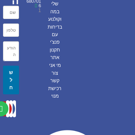
ה
680701
שלי
6
1
במה
וקולנוע
בדיחות
עם
פנצ'י
תקנון
אתר
מי אני
ש
צור
ל
קשר
ח
רכישת
מנוי