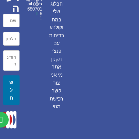
ail.com
הבלוג
054-
ה
680701
שלי
6
1
במה
וקולנוע
בדיחות
עם
פנצ'י
תקנון
אתר
מי אני
ש
צור
ל
קשר
ח
רכישת
מנוי