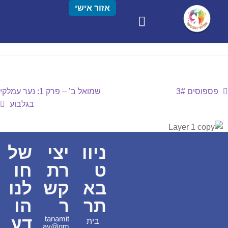
אזור אישי
פספוסים 3#
שמואל ב’ – פרק 1: נער עמלקי
בגלבוע
ניוו
יצי
של
ט
רת
חו
בא
קש
לנו
תר
ר
הו
דע
tanamit
בית
ay@gm