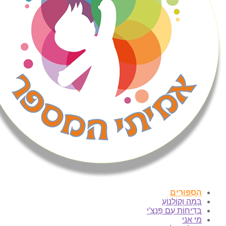
הַסִּפּוּרִים
בָּמָה וְקוֹלְנוֹעַ
בְּדִיחוֹת עִם פַּנְצִ'י
מי אני