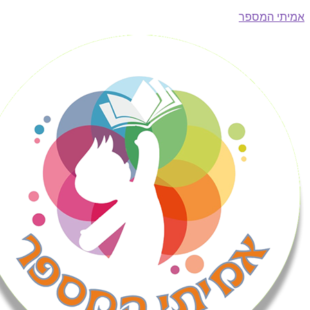
י המספר