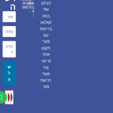
ail.com
הבלוג
054-
ה
680701
שלי
6
1
במה
וקולנוע
בדיחות
עם
פנצ'י
תקנון
אתר
מי אני
ש
צור
ל
קשר
ח
רכישת
מנוי