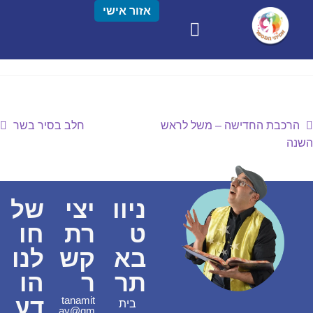
אזור אישי
הרכבת החדישה – משל לראש
חלב בסיר בשר
השנה
ניוו
יצי
של
ט
רת
חו
בא
קש
לנו
תר
ר
הו
דע
tanamit
בית
ay@gm