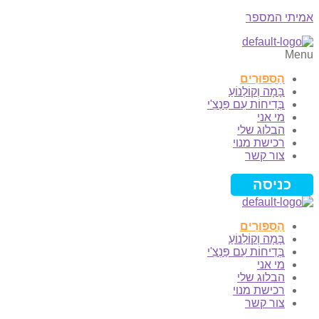
אמיתי המספר
Menu
הַסִּפּוּרִים
בָּמָה וְקוֹלְנוֹעַ
בְּדִיחוֹת עִם פַּנְצִ'י
מי אני
הבלוג שלי
רכישת מנוי
צור קשר
כניסה
הַסִּפּוּרִים
בָּמָה וְקוֹלְנוֹעַ
בְּדִיחוֹת עִם פַּנְצִ'י
מי אני
הבלוג שלי
רכישת מנוי
צור קשר