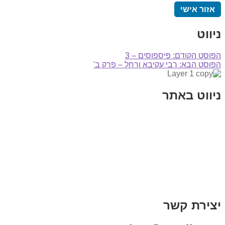
אזור אישי
ניווט
הפוסט הקודם:
פיספוסים – 3
הפוסט הבא:
רבי עקיבא ורחל – פרק ב'
ניווט באתר
בית
הבלוג שלי
במה וקולנוע
בדיחות עם פנצ'י
תקנון אתר
מי אני
צור קשר
רכישת מנוי
יצירת קשר