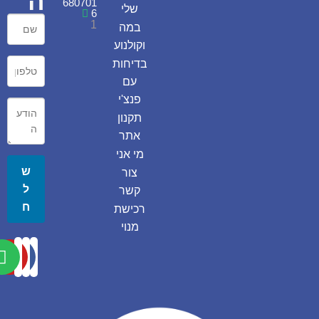
ה
680701
שלי
6
1
במה
וקולנוע
בדיחות
עם
פנצ'י
תקנון
אתר
מי אני
ש
צור
ל
קשר
ח
רכישת
מנוי