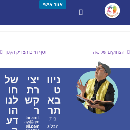
אזור אישי
הצחוקים של נגה
יוסף חיים הצדיק הקטן
ניוו
יצי
של
ט
רת
חו
בא
קש
לנו
תר
ר
הו
דע
tanamit
בית
ay@gm
ail.com
הבלוג
054-