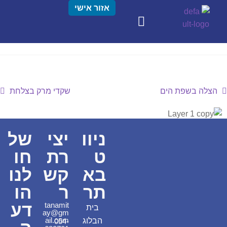
אזור אישי
הצלה בשפת הים
שקדי מרק בצלחת
ניוו
יצי
של
ט
רת
חו
בא
קש
לנו
תר
ר
הו
דע
tanamit
בית
ay@gm
ail.com
הבלוג
054-