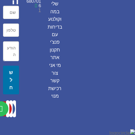
ה
680701
שלי
6
1
במה
וקולנוע
בדיחות
עם
פנצ'י
תקנון
אתר
מי אני
ש
צור
ל
קשר
ח
רכישת
מנוי