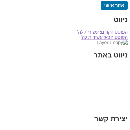
אזור אישי
ניווט
הפוסט הקודם:
עשירית לה’
הפוסט הבא:
עשירית לה’
ניווט באתר
בית
הבלוג שלי
במה וקולנוע
בדיחות עם פנצ'י
תקנון אתר
מי אני
צור קשר
רכישת מנוי
יצירת קשר