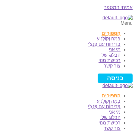
אמיתי המספר
Menu
הַסִּפּוּרִים
בָּמָה וְקוֹלְנוֹעַ
בְּדִיחוֹת עִם פַּנְצִ'י
מי אני
הבלוג שלי
רכישת מנוי
צור קשר
כניסה
הַסִּפּוּרִים
בָּמָה וְקוֹלְנוֹעַ
בְּדִיחוֹת עִם פַּנְצִ'י
מי אני
הבלוג שלי
רכישת מנוי
צור קשר