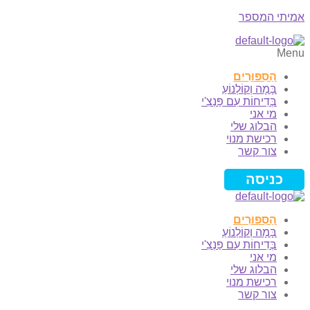
אמיתי המספר
Menu
הַסִּפּוּרִים
בָּמָה וְקוֹלְנוֹעַ
בְּדִיחוֹת עִם פַּנְצִ'י
מי אני
הבלוג שלי
רכישת מנוי
צור קשר
כניסה
הַסִּפּוּרִים
בָּמָה וְקוֹלְנוֹעַ
בְּדִיחוֹת עִם פַּנְצִ'י
מי אני
הבלוג שלי
רכישת מנוי
צור קשר